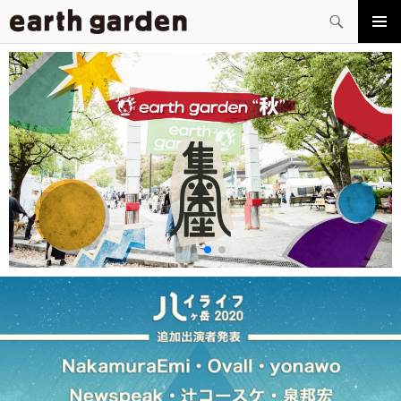
検
索
コ
メイン
ン
メニュ
テ
ー
ン
ツ
へ
ス
キ
ッ
プ