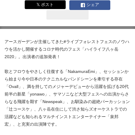
𝕏 ポスト
シェア
アースガーデンが主催してきた#ライブフォレストフェスのノウハ
ウを活かし開催するコロナ時代のフェス「ハイライフ八ヶ岳
2020」。出演者の追加発表！
歌とフロウをやさしく往復する「NakamuraEmi」、セッションか
ら始まり今や日本のテクニカルなバンドシーンを牽引する存在
「Ovall」、満を持してのメジャーデビューから活躍を拡げる20代
前半の新星「yonawo」、サマソニなど大型フェスへの出演からさ
らなる飛躍を期す「Newspeak」、お馴染みの超絶パーカッション
「辻コースケ」、八ヶ岳在住にして渋さ知らズオーケストラでの
活躍なども知られるマルチインストエンターテイナー「泉邦
宏」、と充実の出演陣です。