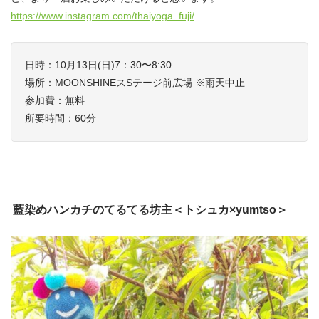
https://www.instagram.com/thaiyoga_fuji/
日時：10月13日(日)7：30〜8:30
場所：MOONSHINEスSテージ前広場 ※雨天中止
参加費：無料
所要時間：60分
藍染めハンカチのてるてる坊主＜トシュカ×yumtso＞