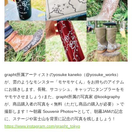
grapht所属アーティストのyosuke kaneko（@yosuke_works）
が、雲のようなモンスター「モヤモヤくん」をお持ちのアイテム
にお描きします。長靴、サコッシュ、キャップにタンブラーをモ
ヤモヤさせましょう♪また、grapht所属の写真家 @kookgraphy
が、商品購入者の写真を＜無料（ただし商品の購入が必要）＞で
撮影します！〜朝霧 Souvenir Photos〜として、朝霧JAMの記念
に、ステージや富士山を背景に記念の写真を残しましょう！
https://www.instagram.com/grapht_tokyo