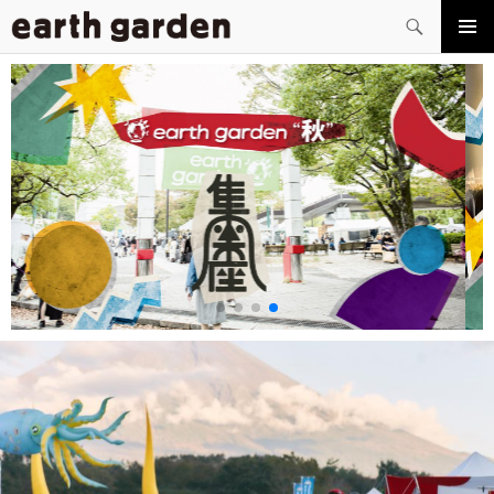
検
索
コ
メイン
ン
メニュ
テ
ー
ン
ツ
へ
ス
キ
ッ
プ