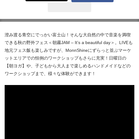
澄み渡る青空にでっかい富士山！そんな大自然の中で音楽を満喫
できる秋の野外フェス＜朝霧JAM – It’s a beautiful day＞。LIVEも
地元フェス飯も楽しみですが、MonnShineにずらっと並ぶマーケ
ットエリアでの恒例のワークショップもさらに充実！日曜日の
【朝ヨガ】や、子どもから大人まで楽しめるハンドメイドなどの
ワークショップまで、様々な体験ができます！