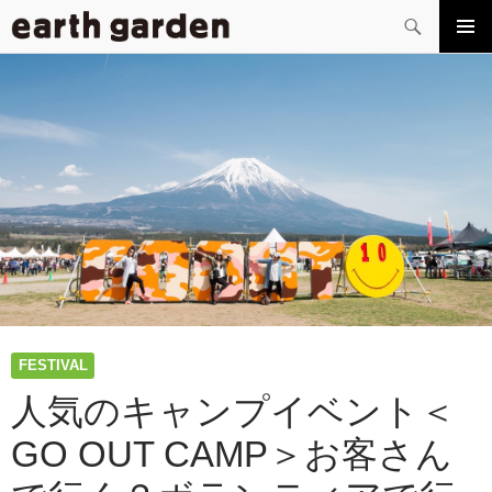
検
索
コ
メイン
ン
メニュ
テ
ー
ン
ツ
へ
ス
キ
ッ
プ
FESTIVAL
人気のキャンプイベント＜
GO OUT CAMP＞お客さん