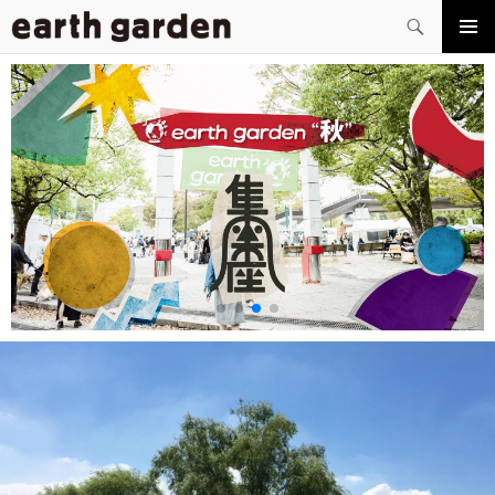
検
索
コ
メイン
ン
メニュ
テ
ー
ン
ツ
へ
ス
キ
ッ
プ