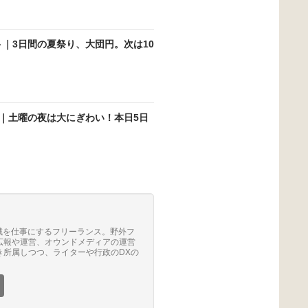
ート｜3日間の夏祭り、大団円。次は10
ート｜土曜の夜は大にぎわい！本日5日
領域を仕事にするフリーランス。野外フ
広報や運営、オウンドメディアの運営
き所属しつつ、ライターや行政のDXの