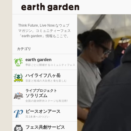
検
索
Think Future, Live Now.なウェブ
マガジン。コミュニティーフェス
「earth garden」情報もここで。
カテゴリ
earth garden
季節ごとに開催するコミュニティフェス
ハイライフ八ヶ岳
音楽と地域の大自然と食を楽しむ
ライブプロジェクト
ソラリズム
全国の遊休野外ステージを再活用!
ピースオンアース
311未来へのつどい
フェス共創サービス