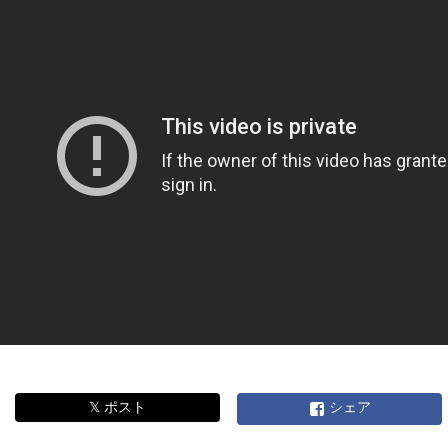
𝕏 ポスト
シェア