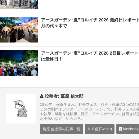
アースガーデン“夏”ヨルイチ 2026 最終日レポ
月の代々木で
アースガーデン“夏”ヨルイチ 2026 2日目レポ
は最終日！
投稿者: 葛原 信太郎
1986年、横浜生まれ。野外フェス・社会・執筆の3つの
ェスの制作オフィス「アースガーデン」で、野外フェスの
や執筆、編集を経験後、独立。アースガーデンには引き続
お手伝いなど、いろいろ。
葛原 信太郎の記事一覧
𝕏 X (旧Twitter)
facebook