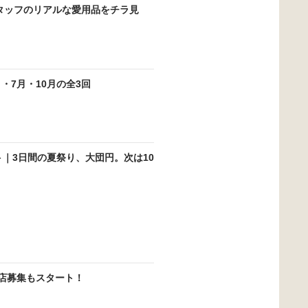
タッフのリアルな愛用品をチラ見
月・7月・10月の全3回
ート｜3日間の夏祭り、大団円。次は10
！出店募集もスタート！