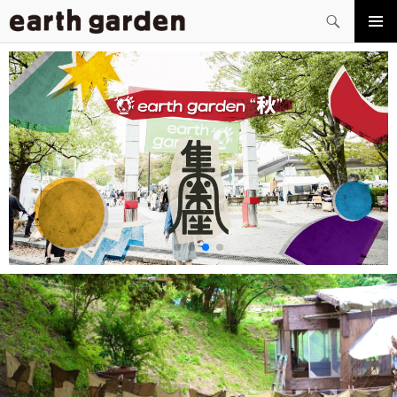
検
索
コ
メイン
ン
メニュ
テ
ー
ン
ツ
へ
ス
キ
ッ
プ