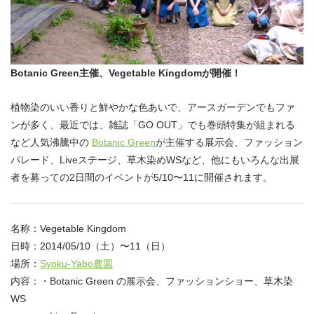
Botanic Green主催、Vegetable Kingdomが開催！
植物染のいい香りと鮮やかな色あいで、アースガーデンでもファ
ンが多く、最近では、雑誌「GO OUT」でも巻頭特集が組まれる
など人気沸騰中の
Botanic Green
が主催する展示会、ファッション
パレード、Liveステージ、草木染めWSなど、他にもいろんな出展
者を募っての2日間のイベントが5/10〜11に開催されます。
名称：Vegetable Kingdom
日時：2014/05/10（土）〜11（日）
場所：
Syoku-Yabo農園
内容：・Botanic Green の展示会、ファッションショー、草木染
WS