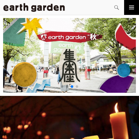
検
索
コ
メイン
ン
メニュ
テ
ー
ン
ツ
へ
ス
キ
ッ
プ