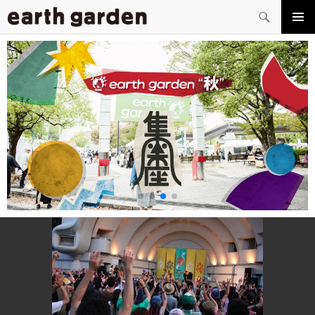
検
索
コ
メイン
ン
メニュ
テ
ー
ン
ツ
へ
ス
キ
ッ
プ