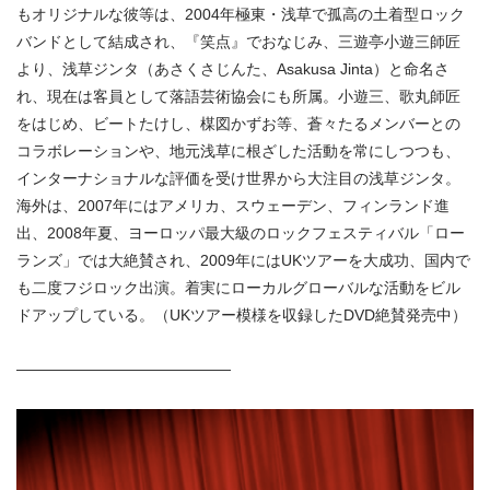
もオリジナルな彼等は、2004年極東・浅草で孤高の土着型ロック
バンドとして結成され、『笑点』でおなじみ、三遊亭小遊三師匠
より、浅草ジンタ（あさくさじんた、Asakusa Jinta）と命名さ
れ、現在は客員として落語芸術協会にも所属。小遊三、歌丸師匠
をはじめ、ビートたけし、楳図かずお等、蒼々たるメンバーとの
コラボレーションや、地元浅草に根ざした活動を常にしつつも、
インターナショナルな評価を受け世界から大注目の浅草ジンタ。
海外は、2007年にはアメリカ、スウェーデン、フィンランド進
出、2008年夏、ヨーロッパ最大級のロックフェスティバル「ロー
ランズ」では大絶賛され、2009年にはUKツアーを大成功、国内で
も二度フジロック出演。着実にローカルグローバルな活動をビル
ドアップしている。（UKツアー模様を収録したDVD絶賛発売中）
——————————————