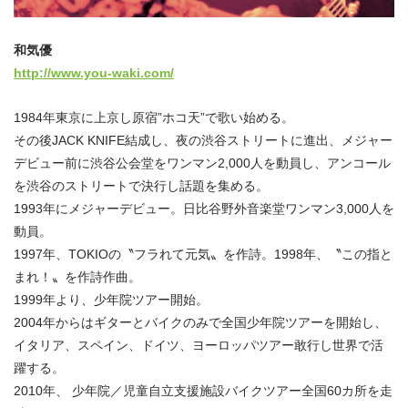
和気優
http://www.you-waki.com/
1984年東京に上京し原宿”ホコ天”で歌い始める。
その後JACK KNIFE結成し、夜の渋谷ストリートに進出、メジャー
デビュー前に渋谷公会堂をワンマン2,000人を動員し、アンコール
を渋谷のストリートで決行し話題を集める。
1993年にメジャーデビュー。日比谷野外音楽堂ワンマン3,000人を
動員。
1997年、TOKIOの〝フラれて元気〟を作詩。1998年、〝この指と
まれ！〟を作詩作曲。
1999年より、少年院ツアー開始。
2004年からはギターとバイクのみで全国少年院ツアーを開始し、
イタリア、スペイン、ドイツ、ヨーロッパツアー敢行し世界で活
躍する。
2010年、 少年院／児童自立支援施設バイクツアー全国60カ所を走