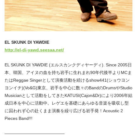
EL SKUNK DI YAWDIE
http://el-di-yawd.seesaa.net/
EL SKUNK DI YAWDIE (エルスカンクディヤーディ). Since 2005日
本、韓国、アイヌの血を持ち岩手に生れまれ90年代後半よりMCま
たはReggae Singerとして演奏活動を続けるshow441(ショウヨン
ヨンイチ)(Vo&G)東京、岩手を中心に数々のBandのDrumsやStudio
Musicianとして活動をしてきたKATUSI(Cajon&Dr)により2006年結
成日本を中心に活動中。レゲエを基礎にあらゆる音楽を吸収し型
に囚われず心の赴くまま演奏を繰り広げる岩手発！Acoustic 2
Pieces Band!!!
——————————————