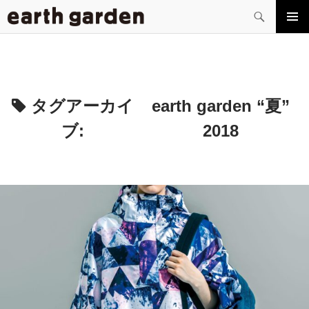
検
索
コ
メイン
ン
メニュ
テ
ー
ン
ツ
へ
タグアーカイ
earth garden “夏”
ス
ブ:
2018
キ
ッ
プ