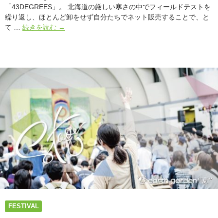
「43DEGREES」。 北海道の厳しい寒さの中でフィールドテストを
繰り返し、ほとんど卸をせず自分たちでネット販売することで、と
札
て …
続きを読む
→
幌
か
ら
や
っ
て
く
る
＜
43DEGREES
＞
高
コ
ス
パ
な
レ
FESTIVAL
イ