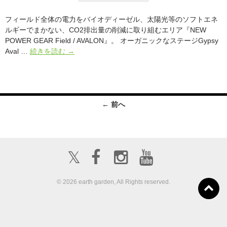
フィールド全体の電力をバイオディーゼル、太陽光等のソフトエネ
ルギーでまかない、CO2排出量の削減に取り組むエリア『NEW
POWER GEAR Field / AVALON』。 オーガニックなステージGypsy
【締
Aval …
続きを読む
→
切】
フ
ジ
ロ
ッ
← 前へ
ク
の
ど
真
𝕏
ん
中
「AVALON」
© 2026 earth garden, All Rights reserved.
の
フ
ボランティア募
リ
about us
出店募集
集
マ