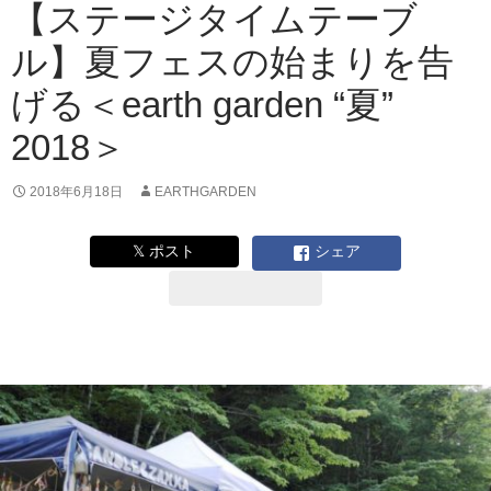
ン
【ステージタイムテーブ
ウ
ル】夏フェスの始まりを告
ェ
ア
げる＜earth garden “夏”
の
秘
2018＞
密
は？
｜
2018年6月18日
EARTHGARDEN
earth
garden
𝕏 ポスト
シェア
“夏”
2018
出
店