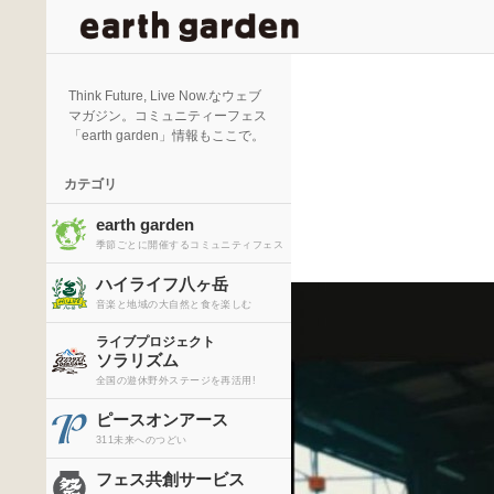
検
索
Think Future, Live Now.なウェブ
マガジン。コミュニティーフェス
「earth garden」情報もここで。
カテゴリ
earth garden
季節ごとに開催するコミュニティフェス
ハイライフ八ヶ岳
音楽と地域の大自然と食を楽しむ
ライブプロジェクト
ソラリズム
全国の遊休野外ステージを再活用!
ピースオンアース
311未来へのつどい
フェス共創サービス