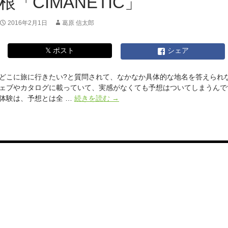
根「CIMANETIC」
2016年2月1日
葛原 信太郎
𝕏 ポスト
シェア
どこに旅に行きたい?と質問されて、なかなか具体的な地名を答えられ
ェブやカタログに載っていて、実感がなくても予想はついてしまうん
何
体験は、予想とは全 …
続きを読む
→
も
な
い
こ
と
が
あ
る
美
し
さ。
映