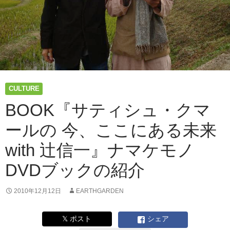
ュ
ハ
イ
プ
レ
イ
ベ
ン
CULTURE
ト
に
BOOK『サティシュ・クマ
出
る
ールの 今、ここにある未来
あ
with 辻信一』ナマケモノ
の
人
DVDブックの紹介
や
話
題
2010年12月12日
EARTHGARDEN
の
小
𝕏 ポスト
シェア
説