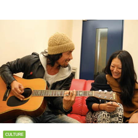
田
ト
モ
ヒ
ロ
が
動
き
出
し
た！
通
算
11
作
目
と
な
る
ア
ル
CULTURE
バ