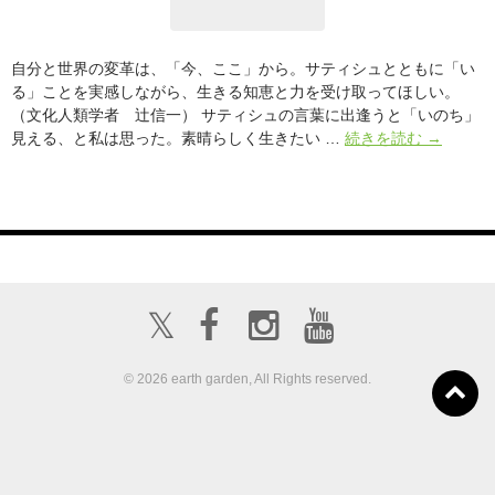
の
あ
の
自分と世界の変革は、「今、ここ」から。サティシュとともに「い
人
る」ことを実感しながら、生きる知恵と力を受け取ってほしい。
に
（文化人類学者 辻信一） サティシュの言葉に出逢うと「いのち」
イ
BOOK『
見える、と私は思った。素晴らしく生きたい …
続きを読む
→
ン
テ
タ
ィ
ビ
シ
ュ
ュ・
ー
ク
マ
ー
𝕏
ル
の
今、
© 2026 earth garden, All Rights reserved.
こ
こ
ボランティア募
に
about us
出店募集
集
あ
る