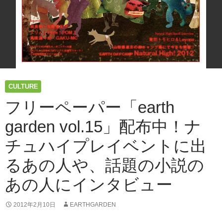
ュ
ー
（フ
リ
ー
ペ
ー
パ
CULTURE
ー
earth
フリーペーパー「earth
garden
最
garden vol.15」配布中！ナ
新
チュハイプレイベントに出
号）
るあの人や、話題の小説の
あの人にインタビュー
2012年2月10日
EARTHGARDEN