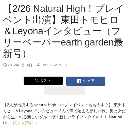
ム
【2/26 Natural High！プレイ
「timeless
world」
ベント出演】東田トモヒロ
＆Leyonaインタビュー（フ
リーペーパーearth garden最
新号）
2012年2月14日
EARTHGARDEN
𝕏 ポスト
シェア
【2人が出演するNatural High！のプレイベントももうすぐ】 東田ト
モヒロ＆Leyona インタビュー 2人の声で始まる新しい旅、男と女だ
から生まれる新しいグルーヴ！新しいライフスタイル！！ Natural
【2/26
Hi …
続きを読む
→
Natural