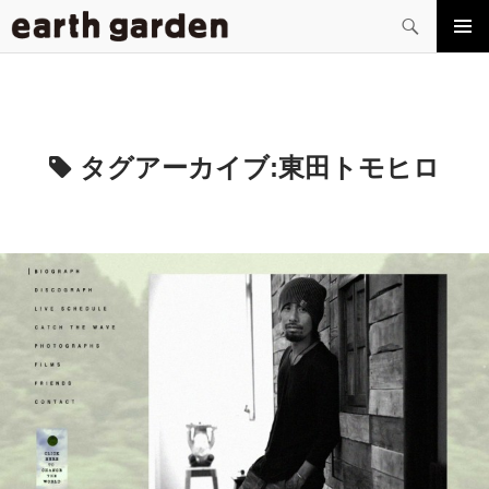
検
索
コ
メイン
ン
メニュ
テ
ー
ン
ツ
へ
タグアーカイブ:
東田トモヒロ
ス
キ
ッ
プ