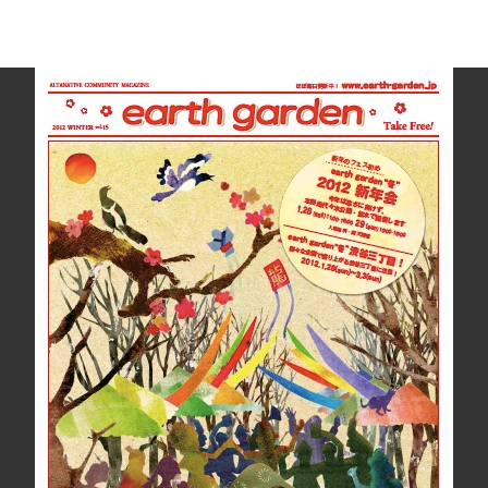
High！
プ
レ
イ
ベ
ン
ト
出
演】
東
田
ト
モ
ヒ
ロ
＆
Leyona
イ
ン
タ
ビ