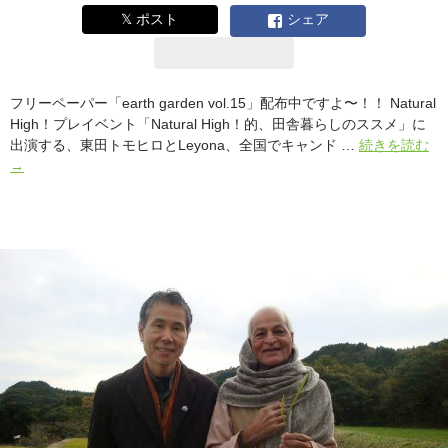
𝕏 ポスト
シェア
フリーペーパー「earth garden vol.15」配布中ですよ〜！！ Natural
High！プレイベント「Natural High！的、田舎暮らしのススメ」に
フ
出演する、東田トモヒロとLeyona、全国でキャンド …
続きを読む
リ
→
ー
ペ
ー
パ
ー
「e
ga
vo
配
布
中
ナ
チ