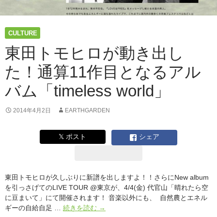
CULTURE
東田トモヒロが動き出し
た！通算11作目となるアル
バム「timeless world」
2014年4月2日
EARTHGARDEN
𝕏 ポスト
シェア
東田トモヒロが久しぶりに新譜を出しますよ！！さらにNew album
を引っさげてのLIVE TOUR @東京が、4/4(金) 代官山「晴れたら空
に豆まいて」にて開催されます！ 音楽以外にも、 自然農とエネル
東
ギーの自給自足 …
続きを読む
→