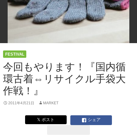
手
袋
大
作
戦！』
FESTIVAL
今回もやります！『国内循
環古着⇔リサイクル手袋大
作戦！』
2011年4月21日
MARKET
𝕏 ポスト
シェア