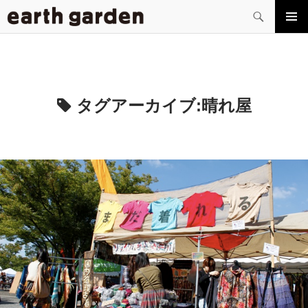
検
索
コ
メイン
ン
メニュ
テ
ー
ン
ツ
へ
タグアーカイブ:
晴れ屋
ス
キ
ッ
プ