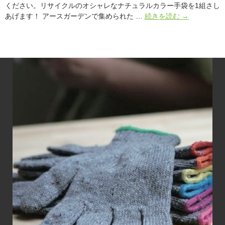
ください。リサイクルのオシャレなナチュラルカラー手袋を1組さし
リ
あげます！ アースガーデンで集められた …
続きを読む
→
サ
イ
ク
ル
手
袋
大
作
戦！
い
ら
な
い
T
シ
ャ
ツ
3
枚