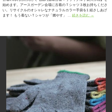
始めます。アースガーデン会場に古着のＴシャツ３枚お持ちくださ
い。リサイクルのオシャレなナチュラルカラー手袋を1 組さしあげ
今
ます！ もう着ないＴシャツが「燃やす」 …
続きを読む
→
回
も
や
り
ま
す！
『国
内
循
環
古
着
⇔
リ
サ
イ
ク
ル