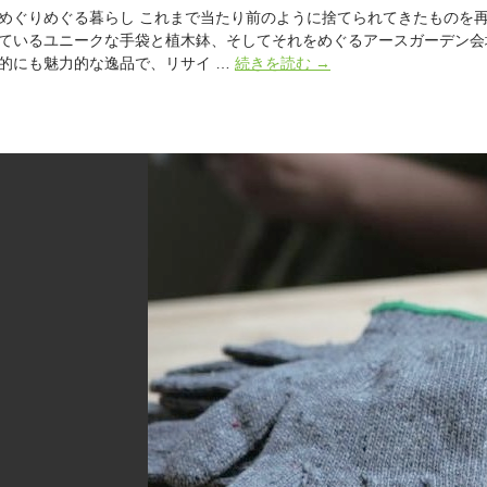
めぐりめぐる暮らし これまで当たり前のように捨てられてきたものを
ているユニークな手袋と植木鉢、そしてそれをめぐるアースガーデン会
循
的にも魅力的な逸品で、リサイ …
続きを読む
→
環
か
ら
生
み
出
さ
れ
る“イ
イ
モ
ノ”。
国
内
循
環
古
着