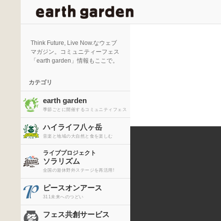
検
索
Think Future, Live Now.なウェブ
マガジン。コミュニティーフェス
「earth garden」情報もここで。
カテゴリ
earth garden
季節ごとに開催するコミュニティフェス
ハイライフ八ヶ岳
音楽と地域の大自然と食を楽しむ
ライブプロジェクト
ソラリズム
全国の遊休野外ステージを再活用!
ピースオンアース
311未来へのつどい
フェス共創サービス