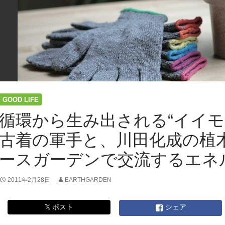
GOOD LIFE
循環から生み出される“イイモ
古着の軍手と、川田化成の植
ースガーデンで交流するエネ
2011年2月28日
EARTHGARDEN
𝕏 ポスト
シェア