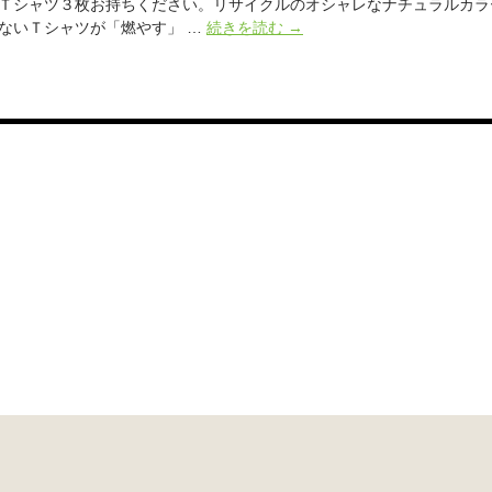
ン
Ｔシャツ３枚お持ちください。リサイクルのオシャレなナチュラルカラー
で
着
ないＴシャツが「燃やす」 …
続きを読む
→
交
な
流
く
す
な
る
っ
エ
た
ネ
T
ル
シ
ギ
ャ
ー
ツ
3
枚
を
持
っ
出店募集
て
き
て！
国
内
循