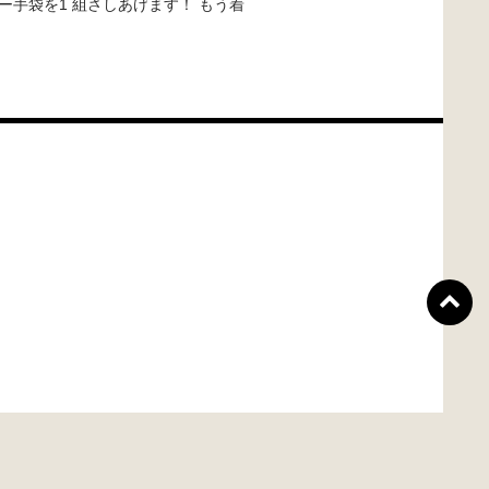
手袋を1 組さしあげます！ もう着
ボランティア募集