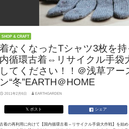
の
軍
手
と、
川
田
SHOP & CRAFT
化
成
着なくなったTシャツ3枚を
の
内循環古着⇔リサイクル手袋
植
木
してください！！＠浅草アー
鉢、
そ
ン“冬”EARTH＠HOME
し
て
ア
2011年2月6日
EARTHGARDEN
ー
ス
𝕏 ポスト
シェア
ガ
ー
デ
古着の再利用に向けて【国内循環古着⇔リサイクル手袋大作戦】を始め