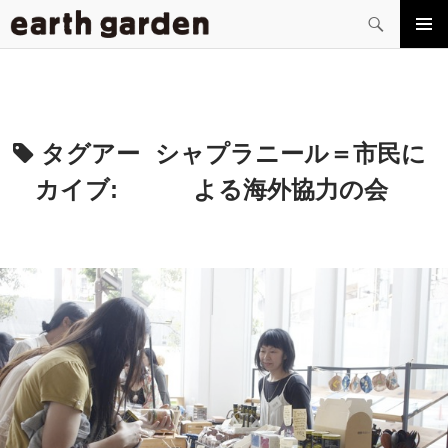
検
索
コ
メイン
ン
メニュ
テ
ー
ン
ツ
へ
タグアー
シャプラニール＝市民に
ス
カイブ:
よる海外協力の会
キ
ッ
プ