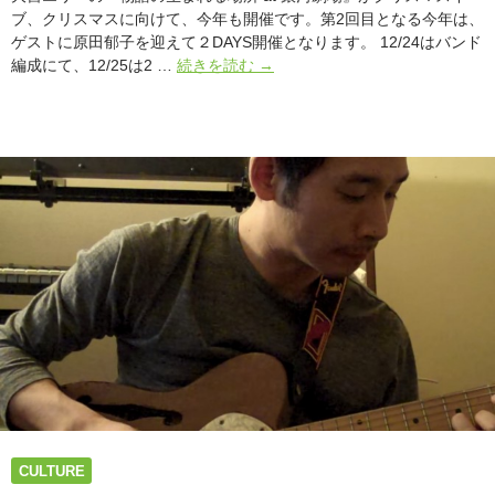
ブ、クリスマスに向けて、今年も開催です。第2回目となる今年は、
ゲストに原田郁子を迎えて２DAYS開催となります。 12/24はバンド
大
編成にて、12/25は2 …
続きを読む
→
宮
エ
リ
ー
と
原
田
郁
子
（ク
ラ
ム
ボ
ン）
に
よ
る
CULTURE
朗