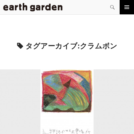
検
索
コ
メイン
ン
メニュ
テ
ー
ン
ツ
へ
タグアーカイブ:
クラムボン
ス
キ
ッ
プ