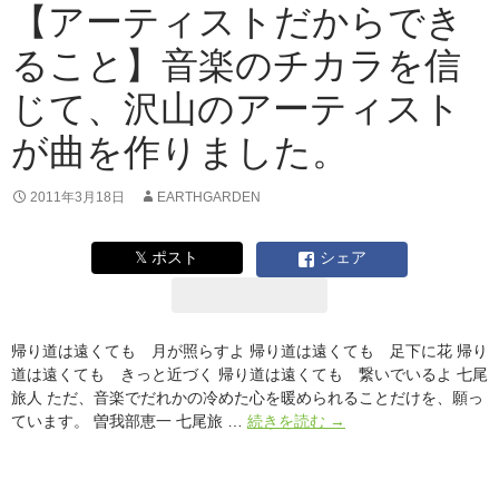
読
【アーティストだからでき
と
ること】音楽のチカラを信
音
楽
じて、沢山のアーティスト
の
セ
が曲を作りました。
ッ
シ
ョ
2011年3月18日
EARTHGARDEN
ン
イ
𝕏 ポスト
シェア
ベ
ン
ト
「物
帰り道は遠くても 月が照らすよ 帰り道は遠くても 足下に花 帰り
語
道は遠くても きっと近づく 帰り道は遠くても 繋いでいるよ 七尾
の
旅人 ただ、音楽でだれかの冷めた心を暖められることだけを、願っ
生
【ア
ています。 曽我部恵一 七尾旅 …
続きを読む
→
ま
ー
れ
テ
る
ィ