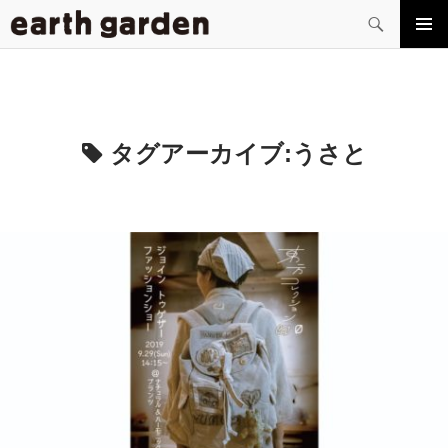
検
索
コ
メイン
ン
メニュ
テ
ー
ン
ツ
へ
タグアーカイブ:
うさと
ス
キ
ッ
プ