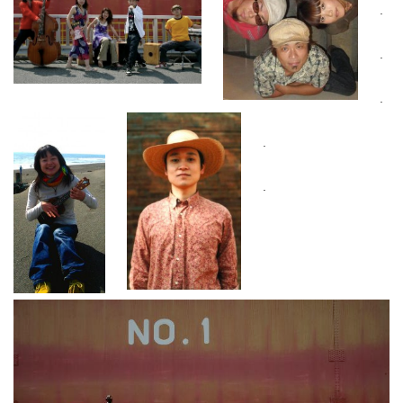
.
.
.
.
.