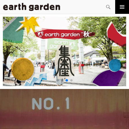
検
索
コ
メイン
ン
メニュ
テ
ー
ン
ツ
へ
ス
キ
ッ
プ