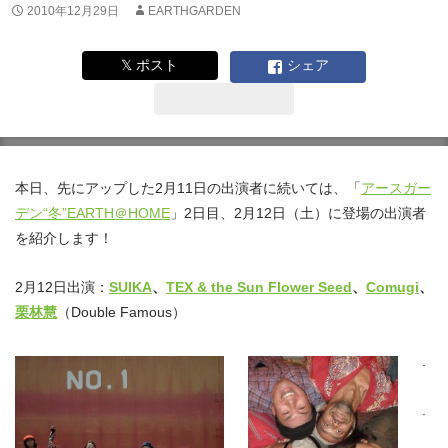
2010年12月29日
EARTHGARDEN
𝕏 ポスト
シェア
本日、先にアップした2月11日の出演者に続いては、「
アースガー
デン“冬”EARTH＠HOME
」2日目、2月12日（土）に登場の出演者
を紹介します！
2月12日出演：
SUIKA
、
TEX & the Sun Flower Seed
、
Comugi
、
栗林慧
（Double Famous）
.
.