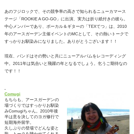
あのフジロックで、その競争率の高さで知られるニューカマース
テージ「ROOKIE A GO-GO」に出演、実力は折り紙付きの彼ら。
中心メンバーであり、ボーカル＆ギターの「TEXてつ」は、2010
年のアースガーデン主催イベントのMCとして、その熱いトークで
すっかりお馴染みになりました。ありがとうございます！！
現在、バンドはその勢いと共にニューアルバムをレコーディング
中。2011年は気合いと飛躍の年となるでしょう。乞うご期待なの
です！！
.
Comugi
もちらも、アースガーデンの
場づくりではすっかりお馴染
みComugiちゃん。2010年後
半は意を決してのヨガ修行で
短期海外留学。
久しぶりの登場でどんな姿と
歌、トークを聴かせてくれる